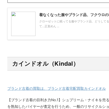
着なくなった服やブランド品、フクウロの
クローゼットに眠ってる服やブランド品、どうしてる
て…正直めん ...
カインドオル（Kindal）
ブランド古着の買取は、ブランド古着宅配買取カインドオル
【ブランド古着の目利き力No.1】シュプリーム・ナイキを売
を熟知したバイヤーが査定を行うため、一般のリサイクルシ