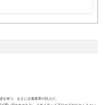
実績を持つ、まさに古着業界の巨人だ。
円で買い叩かれがちな、ユナイテッドアローズやビームスとい