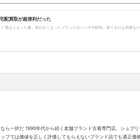
宅配買取が超便利だった
？ 着なくなった服、使わなくなったブランドのバッグや財布。捨てるのも勿体な
るなら一択だ 1990年代から続く老舗ブランド古着専門店。シュ
ョップでは価値を正しく評価してもらえないブランド品でも適正価