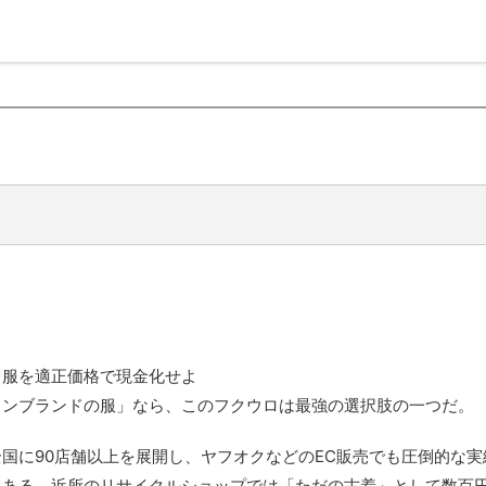
ド服を適正価格で現金化せよ
ョンブランドの服」なら、このフクウロは最強の選択肢の一つだ。
国に90店舗以上を展開し、ヤフオクなどのEC販売でも圧倒的な
にある。
近所のリサイクルショップでは「ただの古着」として数百