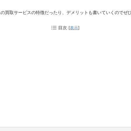
れの買取サービスの特徴だったり、デメリットも書いていくのでぜ
目次
[
表示
]