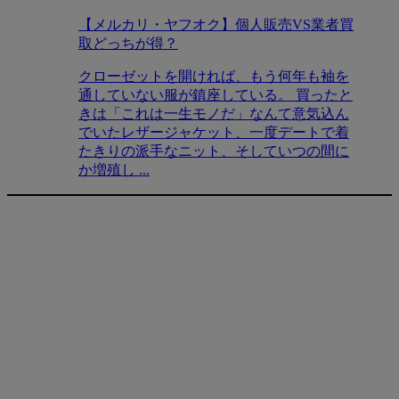
【メルカリ・ヤフオク】個人販売VS業者買
取どっちが得？
クローゼットを開ければ、もう何年も袖を
通していない服が鎮座している。 買ったと
きは「これは一生モノだ」なんて意気込ん
でいたレザージャケット、一度デートで着
たきりの派手なニット、そしていつの間に
か増殖し ...