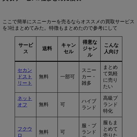
ここで簡単にスニーカーを売るならオススメの買取サービス
を3社まとめてみた。特徴もまとめたので参考にして
得意な
サービ
キャン
こんな
送料
ジャン
ス
セル
人向け
ル
まとめ
セカン
スニー
て気軽
ドスト
無料
一部可
カー・
に売り
リート
雑多
たい
高級ブ
ネット
ハイブ
無料
可
ランド
オフ
ランド
特化
服もま
服・ブ
フクウ
とめて
無料
可
ランド
ロ
売りた