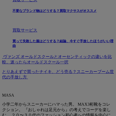
不要なブランド物はどうする？買取マクサスがオススメ
買取サービス
買って失敗した服はどうする？結論、今すぐ手放したほうがいい理
由
ヴァンズ オールドスクールとオーセンティックの違いを比
較。迷ったらオールドスクール一択
とりあえずで買ったナイキ、どう売る？スニーカーブーム世
代の手放し方
MASA
小学二年からスニーカーにハマった男。 MAX3桁靴をコレ
クション。 『おしゃれは足元から』の考えでコーデを楽し
む。 ２０〜３０代のファッション初心者への情報を中心に