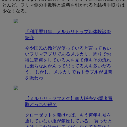
とんど。フリマ側の手数料と送料を引かれると結構手取りは
少なくなる。
「利用歴11年」メルカリトラブル体験談を
紹介
今や国民の殆どが使っていると言ってもい
いフリマアプリであるメルカリ。周りでお
得に売買をしている人を見て俺もその流れ
に乗らなあかんって思ってる人も多いだろ
う。 しかし、メルカリでもトラブルが世間
を賑わわ ...
【メルカリ・ヤフオク】個人販売VS業者買
取どっちが得？
クローゼットを開ければ、もう何年も袖を
通していない服が鎮座している。 買ったと
きは「これは一生モノだ」なんて意気込ん