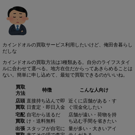
カインドオルの買取サービス利用したいけど、俺田舎暮らし
だしな
カインドオルの買取方法は3種類ある。自分のライフスタイ
ルに合わせて選べる。地方在住だからってあきらめることは
ない。簡単に申し込めて、最短で買取できるのがいいね。
買取
特徴
こんな人向け
方法
店頭
直接持ち込んで即
近くに店舗がある・す
買取
日査定・即日入金
ぐ現金化したい
宅配
自宅から送るだ
店舗が遠い・荷物を持
買取
け・送料無料
ち込む手間を省きたい
出張
スタッフが自宅に
量が多い・大きいアイ
買取
来てその場で査定
テムがある