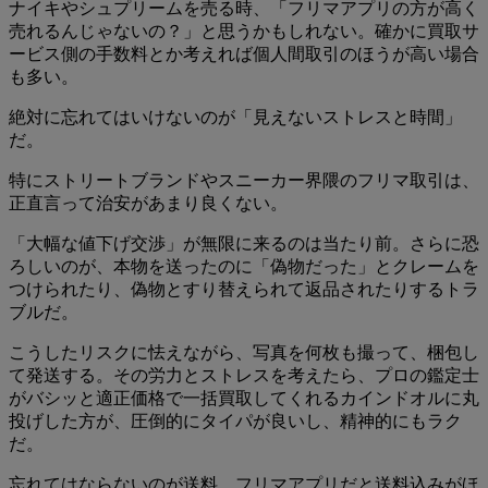
ナイキやシュプリームを売る時、「フリマアプリの方が高く
売れるんじゃないの？」と思うかもしれない。確かに買取サ
ービス側の手数料とか考えれば個人間取引のほうが高い場合
も多い。
絶対に忘れてはいけないのが「見えないストレスと時間」
だ。
特にストリートブランドやスニーカー界隈のフリマ取引は、
正直言って治安があまり良くない。
「大幅な値下げ交渉」が無限に来るのは当たり前。さらに恐
ろしいのが、本物を送ったのに「偽物だった」とクレームを
つけられたり、偽物とすり替えられて返品されたりするトラ
ブルだ。
こうしたリスクに怯えながら、写真を何枚も撮って、梱包し
て発送する。その労力とストレスを考えたら、プロの鑑定士
がバシッと適正価格で一括買取してくれるカインドオルに丸
投げした方が、圧倒的にタイパが良いし、精神的にもラク
だ。
忘れてはならないのが送料。フリマアプリだと送料込みがほ