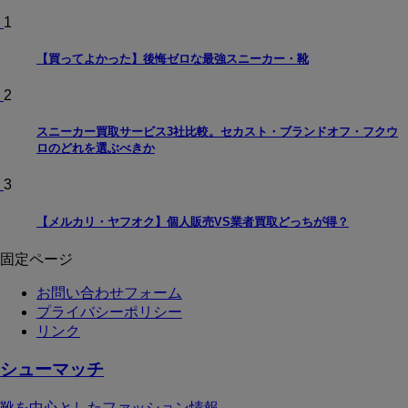
1
【買ってよかった】後悔ゼロな最強スニーカー・靴
2
スニーカー買取サービス3社比較。セカスト・ブランドオフ・フクウ
ロのどれを選ぶべきか
3
【メルカリ・ヤフオク】個人販売VS業者買取どっちが得？
固定ページ
お問い合わせフォーム
プライバシーポリシー
リンク
シューマッチ
靴を中心としたファッション情報