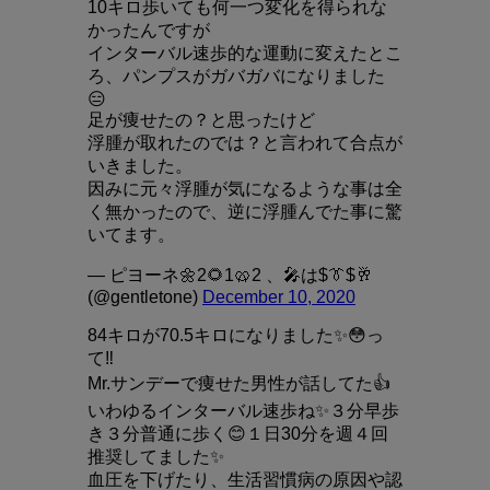
10キロ歩いても何一つ変化を得られな
かったんですが
インターバル速歩的な運動に変えたとこ
ろ、パンプスがガバガバになりました
😑
足が痩せたの？と思ったけど
浮腫が取れたのでは？と言われて合点が
いきました。
因みに元々浮腫が気になるような事は全
く無かったので、逆に浮腫んでた事に驚
いてます。
— ピヨーネ🌼2🌻1🥨2 、🎤は$👔$🥂
(@gentletone)
December 10, 2020
84キロが70.5キロになりました✨😳っ
て‼️
Mr.サンデーで痩せた男性が話してた👍
いわゆるインターバル速歩ね✨３分早歩
き３分普通に歩く😊１日30分を週４回
推奨してました✨
血圧を下げたり、生活習慣病の原因や認