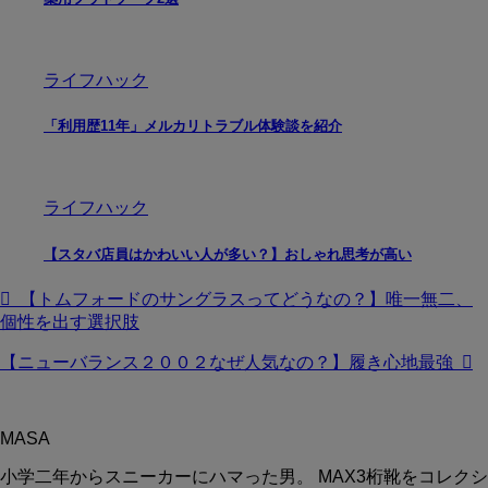
ライフハック
「利用歴11年」メルカリトラブル体験談を紹介
ライフハック
【スタバ店員はかわいい人が多い？】おしゃれ思考が高い
【トムフォードのサングラスってどうなの？】唯一無二、
個性を出す選択肢
【ニューバランス２００２なぜ人気なの？】履き心地最強
MASA
小学二年からスニーカーにハマった男。 MAX3桁靴をコレクシ