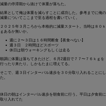
減量の停滞期から抜けて体重が落ちた。
結果として俺は体重を減らすことに成功した。参考までに俺の
減量についてここまで至る過程を書いていく。
２０２５年３月ころから本格的に減量スタート。当時は８０ｋ
ｇあるか無いか。
週に２〜３日は１６時間断食【夜食べない】
週３日 ２時間ほどスポーツ
休日は朝ウォーキングもしくは走る
順調に体重は落ちてきたけど、６月2週目で７７〜７６ｋｇを
行ったり来たり。しかもたまに増えてる。
そこで、週３日インターバル速歩を３０分取り入れることにし
た。
休日の朝はインターバル速歩を朝食前に行う。平日は夕食前に
取り入れてた