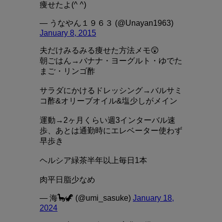
痩せたよ(^ ^)
— うなやん１９６３ (@Unayan1963)
January 8, 2015
夫だけみるみる痩せた方法メモ😲
朝ごはん→バナナ・ヨーグルト・ゆでた
まご・リンゴ酢
サラダにかけるドレッシング→バルサミ
コ酢&オリーブオイル&塩少しがメイン
運動→2ヶ月くらい週3インターバル速
歩、あとは通勤時にエレベーター使わず
早歩き
ヘルシア緑茶半年以上毎日1本
肉平日脂少なめ
— 海🦕🦖 (@umi_sasuke)
January 18,
2024