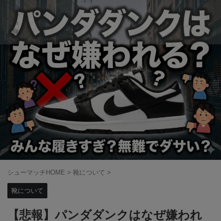
シューマッチHOME
>
靴について
>
靴について
【悲報】パンダダンクはなぜ嫌われ