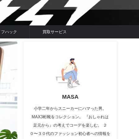
イフハック
買取サービス
MASA
小学二年からスニーカーにハマった男。
MAX3桁靴をコレクション。 『おしゃれは
足元から』の考えでコーデを楽しむ。 ２
０〜３０代のファッション初心者への情報を