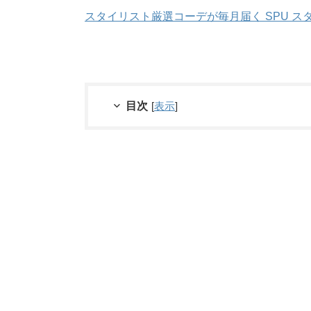
スタイリスト厳選コーデが毎月届く SPU ス
目次
[
表示
]