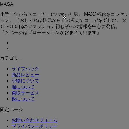
MASA
小学二年からスニーカーにハマった男。 MAX3桁靴をコレクシ
ョン。 『おしゃれは足元から』の考えでコーデを楽しむ。 ２
０〜３０代のファッション初心者への情報を中心に発信。
「本ページはプロモーションが含まれています」
カテゴリー
ライフハック
商品レビュー
小物について
服について
買取サービス
靴について
固定ページ
お問い合わせフォーム
プライバシーポリシー