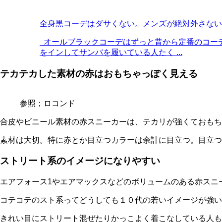
全身黒コーデはダサくない。メンズが絶対外さない
オールブラックコーデはずっと昔から定番のコーデ
をインしてサンバを履いている人たく ...
テカテカした素材の赤はおもちゃっぽく見える
参照；ロコンド
合皮やビニール素材の赤スニーカーは、テカリが強くておもち
素材は大切。特に赤とか目立つカラーは余計に目立つ。目立つ
ストリート系のイメージになりやすい
エアフォース1やエアマックスなどのボリュームのある赤スニ
コテコテのスト系ってどうしても１０代の若いイメージが強い
きれい目にストリート混ぜたりかっこよく着こなしている人も