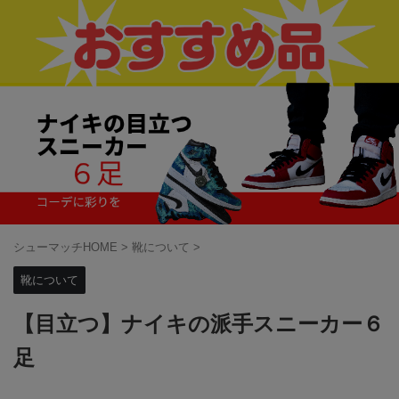
シューマッチHOME
>
靴について
>
靴について
【目立つ】ナイキの派手スニーカー６
足