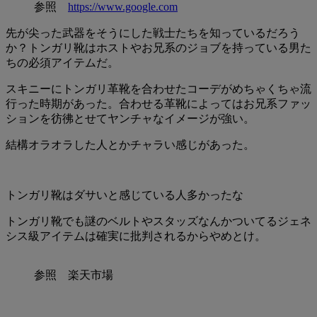
参照
https://www.google.com
先が尖った武器をそうにした戦士たちを知っているだろう
か？トンガリ靴はホストやお兄系のジョブを持っている男た
ちの必須アイテムだ。
スキニーにトンガリ革靴を合わせたコーデがめちゃくちゃ流
行った時期があった。合わせる革靴によってはお兄系ファッ
ションを彷彿とせてヤンチャなイメージが強い。
結構オラオラした人とかチャラい感じがあった。
トンガリ靴はダサいと感じている人多かったな
トンガリ靴でも謎のベルトやスタッズなんかついてるジェネ
シス級アイテムは確実に批判されるからやめとけ。
参照 楽天市場