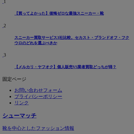
1
【買ってよかった】後悔ゼロな最強スニーカー・靴
2
スニーカー買取サービス3社比較。セカスト・ブランドオフ・フク
ウロのどれを選ぶべきか
3
【メルカリ・ヤフオク】個人販売VS業者買取どっちが得？
固定ページ
お問い合わせフォーム
プライバシーポリシー
リンク
シューマッチ
靴を中心としたファッション情報