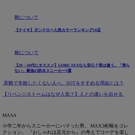
靴について
【ナイキ】ダンクロー人気カラーランキング10足
靴について
【20・30代にオススメ】GORE-TEXなら安心？実は違う。「滑ら
ない」最強の防水スニーカー3選
革靴で失敗したくない人へ。SOTをすすめる理由とは？
【リベンジストームはなぜ人気？】人との違いを出せる
MASA
小学二年からスニーカーにハマった男。 MAX3桁靴をコレ
クション。 『おしゃれは足元から』の考えでコーデを楽し