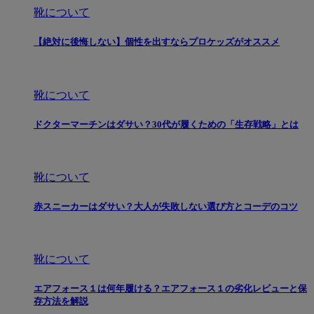
靴について
【絶対に後悔しない】個性を出すならプロケッズがオススメ
靴について
ドクターマーチンはダサい？30代が履くための「生存戦略」とは
靴について
赤スニーカーはダサい？大人が失敗しない選び方とコーデのコツ
靴について
エアフォース１は何年履ける？エアフォース１の劣化レビューと保
存方法を解説