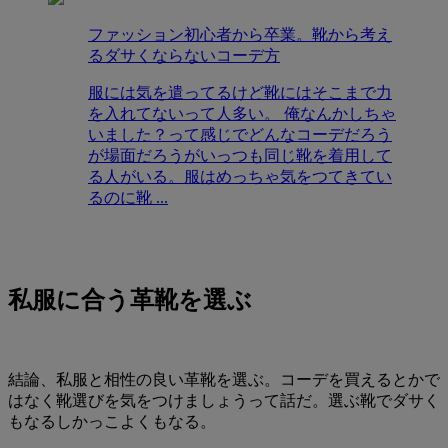
ファッション初心者から卒業。靴から考え
るダサくならないコーデ方
服には気を遣ってるけど靴にはそこまで力
を入れてないって人多い。 俺なんかしちゃ
いました？って感じでどんなコーデだろう
が場面だろうがいっつも同じ靴を着用して
る人がいる。服はめっちゃ気をつてきてい
るのに靴 ...
私服に合う革靴を選ぶ
結論、
私服と相性の良い革靴を選ぶ。
コーデを買えるとかで
はなく靴選びを気をつけましょうって話だ。選ぶ靴でダサく
もなるしかっこよくもなる。