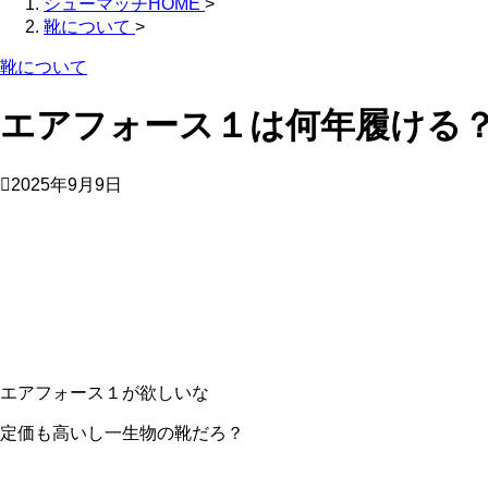
シューマッチHOME
>
靴について
>
靴について
エアフォース１は何年履ける
2025年9月9日
エアフォース１が欲しいな
定価も高いし一生物の靴だろ？