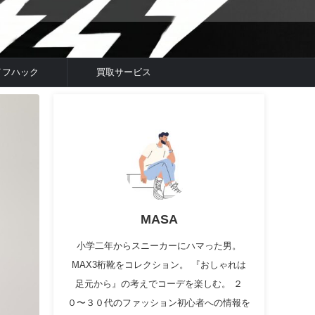
イフハック
買取サービス
MASA
小学二年からスニーカーにハマった男。
MAX3桁靴をコレクション。 『おしゃれは
足元から』の考えでコーデを楽しむ。 ２
０〜３０代のファッション初心者への情報を