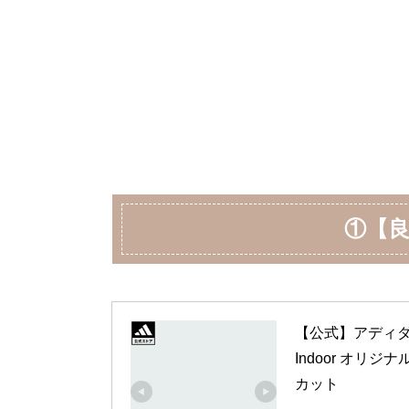
①【
【公式】アディダス 
Indoor オリジ
カット