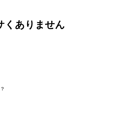
ダサくありません
？