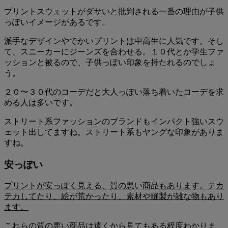
プリントスウェットがダサいと批判される一番の理由が子供
っぽいイメージがあるです。
派手なデザインやでかいプリントは中高生に人気です。そし
て、スニーカーにジーンズを合わせる。１０代とか学生ファ
ッションと被るので、子供っぽい印象を持たれるのでしょ
う。
２０〜３０代のコーデだと大人っぽい落ち着いたコーデを求
める人は多いです。
ストリート系ファッションのブランドもインパクト強いスウ
ェット出してますね。ストリート系もヤングな印象がありま
すね。
安っぽい
プリントが安っぽく見える、質の悪い商品もあります。テカ
テカしてたり、絵が荒かったり、素材や縫製が雑な物もあり
ます。
これらの質の悪い商品は遠くから見てもある程度わかりま