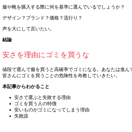
服や靴を購入する際に何を基準に選んでいるでしょうか？
デザイン？ブランド？価格？流行り？
声を大にして言いたい。
結論
安さを理由にゴミを買うな
値段で選んで服を買うと高確率でゴミになる。あなたは進ん
皆さんにゴミを買うことの危険性を布教していきたい。
本記事からわかること
安さで
選ぶと
失敗する
理由
ゴミを
買う人の
特徴
安いものが
ゴミ
に
なってしまう
理由
失敗談