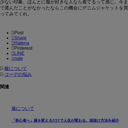
少ない印象。ほんとに服が好きな人なら着てるって感じ。今ま
で選んだことがなかったならこの機会にデニムジャケットを買
ってみてくれ。
Post
Share
Hatena
Pinterest
LINE
note
-
服について
-
コーデの悩み
関連
服について
「初心者へ」服を変えるだけで人生が変わる。垢抜け方法を紹介