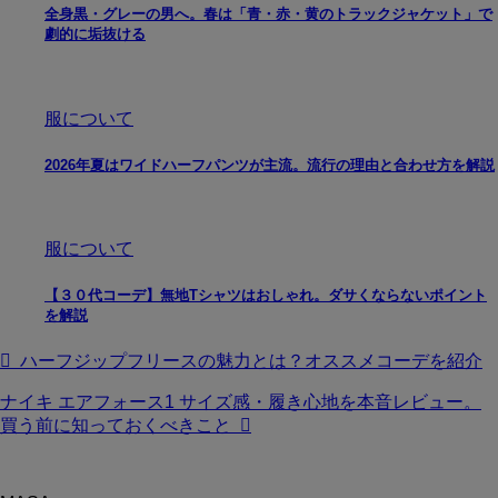
全身黒・グレーの男へ。春は「青・赤・黄のトラックジャケット」で
劇的に垢抜ける
服について
2026年夏はワイドハーフパンツが主流。流行の理由と合わせ方を解説
服について
【３０代コーデ】無地Tシャツはおしゃれ。ダサくならないポイント
を解説
ハーフジップフリースの魅力とは？オススメコーデを紹介
ナイキ エアフォース1 サイズ感・履き心地を本音レビュー。
買う前に知っておくべきこと