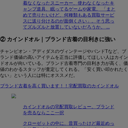
着なくなったスニーカー、使わなくなったキ
ャンプ道具、眠ってるゲームや家電。 「まと
めて売りたいけど、何種類もある買取サービ
スに送り分けるのが面倒くさい」。そう思っ
てズルズルと放置していないだろうか。 ...
② カインドオル｜ブランド古着の目利きに強い
チャンピオン・アディダスのヴィンテージやバンドTなど、ブ
ランド価値の高いアイテムを正当に評価してほしい人はカイン
ドオルが向いている。ブランド古着専門の目利き力が高く、価
値のわかるスタッフが査定してくれる。「安く買い叩かれたく
ない」という人には特にオススメだ。
ブランド古着を高く買います！！宅配買取のカインドオル
カインドオルの宅配買取レビュー。ブランド
を売るならここ一択
クローゼットの中に、昔買ったけど最近めっ