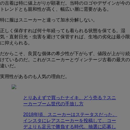
の古着は特に値上がりが顕著だ。当時のロゴやデザインが今の
トレンドとも親和性が高く、幅広い層に需要がある。
特に服はスニーカーと違って加水分解しない。
正しく保存すれば何十年経っても着られる状態を保てる。湿
気・直射日光・虫害を避けて保管すれば、生地の劣化は最小限
に抑えられる。
だからこそ、良質な個体の希少性が下がらず、値段が上がり続
けているのだ。これがスニーカーとヴィンテージ古着の最大の
違いだ。
実用性があるのも人気の理由だ。
とりあえずで買ったナイキ、どう売る？スニ
ーカーブーム世代の手放し方
2018年頃、スニーカーはステータスだった。
インスタにレアスニーカーを投稿して、コー
デよりも足元で勝負する時代。抽選に応募し