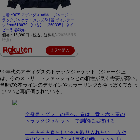
古着 ~90'S アディダス adidas ジャージ ト
ラックジャケット メンズS相当 ヴィンテー
ジ /eaa618079 【中古】 【260305】 ネイ
ビー系 春秋冬
価格：16,390円（税込、送料別)
(2026/6/15
時点)
楽天で購入
90年代のアディダスのトラックジャケット（ジャージ上）
は、今のストリートファッションとの相性が良く需要が高い。
当時の3本ラインのデザインやカラーリングが今っぽくてかっ
こいいと再評価されている。
全身黒・グレーの男へ。春は「青・赤・黄の
トラックジャケット」で劇的に垢抜ける
「そろそろ春らしい色を取り入れたい」 赤や
青のシャツ、あるいは黄色の春ニットを手に