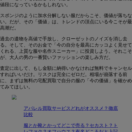
値段になっているかもしれない。
スポンジのように加水分解しない服だからこそ、価値が落ちな
い。だが、その「価値」は、トレンドの頂点にいる今こそが最
高潮だ。
過去の遺物を高値で手放し、クローゼットのノイズを消し去
る。そして、そのお金で「今の自分を最高にカッコよく見せて
くれる、上質な服や名作スニーカー」に投資しよう。それこそ
が、大人の男の一番賢いファッションの楽しみ方だ。
査定に出して、もし金額に納得いかなければ無料でキャンセル
すればいいだけ。リスクは完全にゼロだ。相場が崩落する前
に、まずは無料の宅配買取で自分の服の「今の価値」を確かめ
てみてほしい。
アパレル買取サービスどれがオススメ？徹底
比較
服とか靴とかってどこで売る？セカスト？ト
レファク？オフハウス？有名どころだと上記