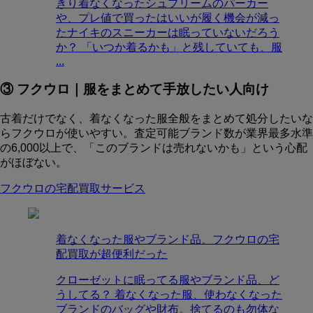
きり着なくなったシュプリームのパーカー
や、プレ値で買ったはいいが履く機会が減っ
たナイキのスニーカーは眠っていないだろう
か？ 「いつか着るかも」と残していても、服
...
③ フクウロ｜服をまとめて手放したい人向け
古着だけでなく、着なくなった服全般をまとめて処分したいな
らフクウロが使いやすい。査定可能ブランド数が業界最多水準
の6,000以上で、「このブランドは売れないかも」という心配
がほぼない。
フクウロの宅配買取サービス
着なくなった服やブランド品、フクウロの宅
配買取が超便利だった
クローゼットに眠ってる服やブランド品、ど
うしてる？ 着なくなった服、使わなくなった
ブランドのバッグや財布。捨てるのも勿体な