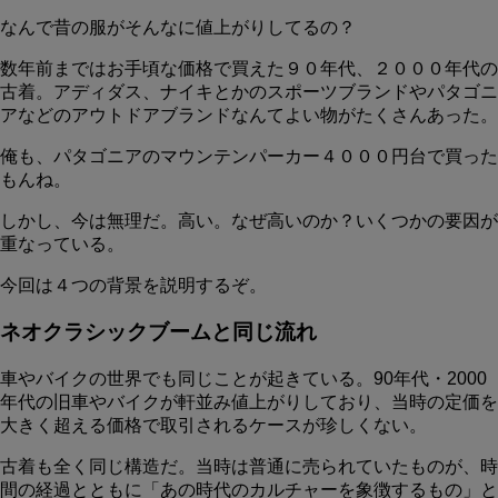
なんで昔の服がそんなに値上がりしてるの？
数年前まではお手頃な価格で買えた９０年代、２０００年代の
古着。アディダス、ナイキとかのスポーツブランドやパタゴニ
アなどのアウトドアブランドなんてよい物がたくさんあった。
俺も、パタゴニアのマウンテンパーカー４０００円台で買った
もんね。
しかし、今は無理だ。高い。なぜ高いのか？いくつかの要因が
重なっている。
今回は４つの背景を説明するぞ。
ネオクラシックブームと同じ流れ
車やバイクの世界でも同じことが起きている。90年代・2000
年代の旧車やバイクが軒並み値上がりしており、当時の定価を
大きく超える価格で取引されるケースが珍しくない。
古着も全く同じ構造だ。当時は普通に売られていたものが、時
間の経過とともに「あの時代のカルチャーを象徴するもの」と