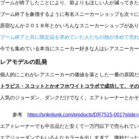
ブームが終了したことにより、前よりもほしい人が減ってきた
ブーム終了を象徴するように有名スニーカーショップも次々に
原宿なんか２０１８年とかいろんなスニーカーショップがあり
ブーム終了と共に限定品を求めていた人たちの熱が冷めて売れ
今でも集めている本当にスニーカー好きな人はレアスニーカー
レアモデルの乱発
個人的にこれがレアスニーカーの価値を落とした一番の原因だ
トラビス・スコットとかオフホワイトコラボで成功して、その
人気のジョーダン、ダンクだけでなく、エアトレーナーとかそ
参考
https://snkrdunk.com/products/DR7515-001?slide=r
エアトレーナーでも中古品だと安くて一万円以下で売られてい
エアジョーダンでもいろんなカラーを出しすぎて、微妙だった